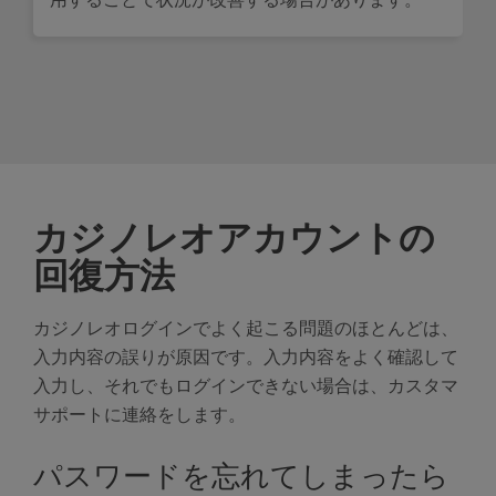
カジノレオアカウントの
回復方法
カジノレオログインでよく起こる問題のほとんどは、
入力内容の誤りが原因です。入力内容をよく確認して
入力し、それでもログインできない場合は、カスタマ
サポートに連絡をします。
パスワードを忘れてしまったら