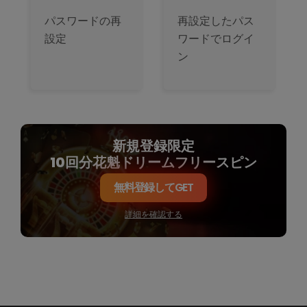
パスワードの再
再設定したパス
設定
ワードでログイ
ン
新規登録限定
10回分花魁ドリームフリースピン
無料登録してGET
詳細を確認する