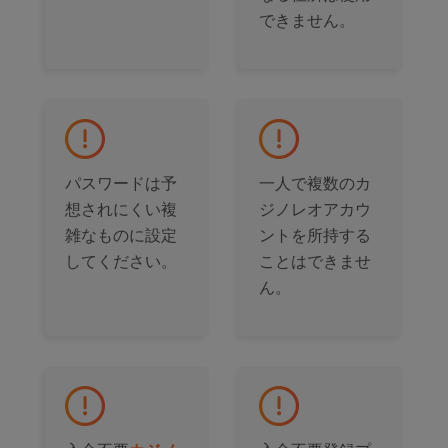
できません。
パスワードは予
一人で複数のカ
想されにくい複
ジノレオアカウ
雑なものに設定
ントを所持する
してください。
ことはできませ
ん。