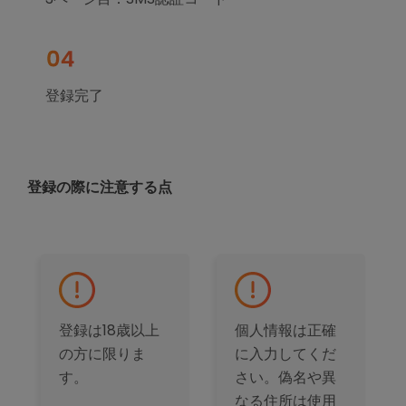
登録完了
登録の際に注意する点
登録は18歳以上
個人情報は正確
の方に限りま
に入力してくだ
す。
さい。偽名や異
なる住所は使用