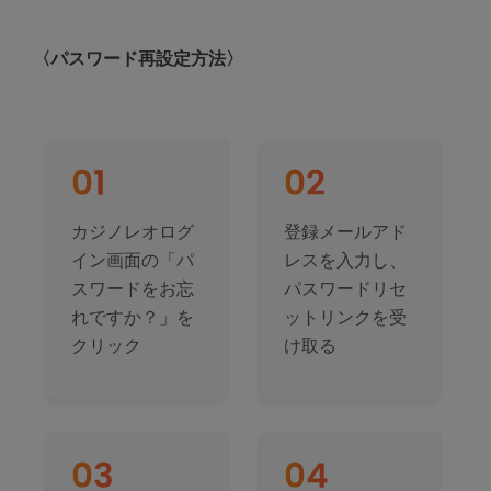
〈パスワード再設定方法〉
カジノレオログ
登録メールアド
イン画面の「パ
レスを入力し、
スワードをお忘
パスワードリセ
れですか？」を
ットリンクを受
クリック
け取る