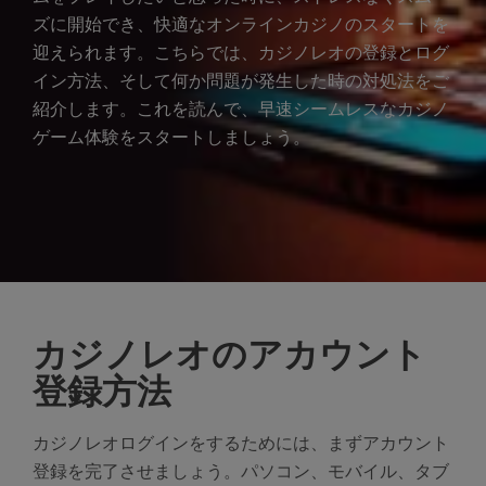
ズに開始でき、快適なオンラインカジノのスタートを
迎えられます。こちらでは、カジノレオの登録とログ
イン方法、そして何か問題が発生した時の対処法をご
紹介します。これを読んで、早速シームレスなカジノ
ゲーム体験をスタートしましょう。
カジノレオのアカウント
登録方法
カジノレオログインをするためには、まずアカウント
登録を完了させましょう。パソコン、モバイル、タブ